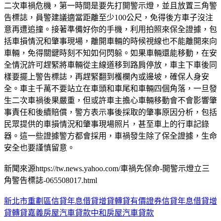
二次車禍危機，第一時間是要先打開警示燈，並且放置三角警
告標誌，員警建議適當距離至少100公尺，免得後方車子沒注
意再遭追撞。接著準備好你的手機，利用拍照來保全證據，包
括車損情況和肇事現場，離開車輛的時候視線也不能離開來向
車輛，免得關鍵時刻不知如何閃躲。如果車輛還能移動，在安
全情況許可趕緊將車輛從主線道移到路肩停放，車主下車後同
樣要擺上警告標誌，再趕緊翻到檴欄內或邊坡，確保人身安
全。車主千萬不要站立在車頭和車尾和車輛四個角落，一旦發
生二次車禍後果嚴重，但或許車主擔心車輛移動會不會影響肇
事責任和後續賠償，警方表示事後採取的肇事原因分析，包括
民眾提供的車損情況和肇事現場照片，甚至車上的行車記錄
器。這一些證據警方都會採用，車禍發生除了保全證據，生命
安全也要謹慎留意。
新聞來源https://tw.news.yahoo.com/車禍先保命-開警示燈立三
角警告標誌-065508017.html
新北市重劃區信貸年息借貸增貸轉貸有價證券信貸年息借貸增
貸轉貸
嘉義房屋汽車貸款中和房屋汽車貸款