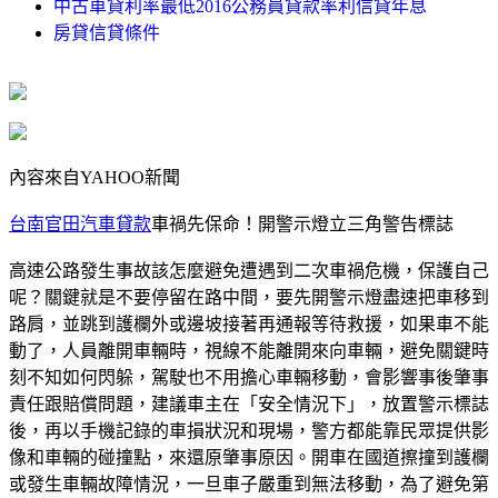
中古車貸利率最低2016公務員貸款率利信貸年息
房貸信貸條件
內容來自YAHOO新聞
台南官田汽車貸款
車禍先保命！開警示燈立三角警告標誌
高速公路發生事故該怎麼避免遭遇到二次車禍危機，保護自己
呢？關鍵就是不要停留在路中間，要先開警示燈盡速把車移到
路肩，並跳到護欄外或邊坡接著再通報等待救援，如果車不能
動了，人員離開車輛時，視線不能離開來向車輛，避免關鍵時
刻不知如何閃躲，駕駛也不用擔心車輛移動，會影響事後肇事
責任跟賠償問題，建議車主在「安全情況下」，放置警示標誌
後，再以手機記錄的車損狀況和現場，警方都能靠民眾提供影
像和車輛的碰撞點，來還原肇事原因。開車在國道擦撞到護欄
或發生車輛故障情況，一旦車子嚴重到無法移動，為了避免第