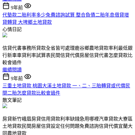
9年前
代墊款二胎利率多少免費諮詢試算 整合負債二胎年息借貸增
貸轉貸 大埤鄉土地貸款
心情日記
信貸代書事務所貸款全省皆可處理鹿谷鄉農地貸款率利最低銀
行新車車貸利率試算表民間信貸代償房屋信貸代書怎麼貸款比
較會過件
繼續閱讀
9年前
三重土地貸款 桃園大溪土地貸款 一、二、三胎轉貸或代償民
間二胎怎麼貸款比較會過件
散文筆記
房貸新竹峨眉房貸信用貸款利率缺錢急用哪裡汽車貸款大寮區
土地貸款民間房屋信貸設定任何問題免費諮詢信貸代償宜蘭大
同農地貸款