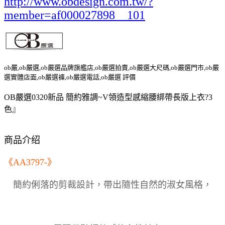
http://www.obdesign.com.tw/?
member=af000027898__101
ob嚴,ob嚴選,ob嚴選品牌旗艦店,ob嚴選拍賣,ob嚴選大尺碼,ob嚴選門市,ob嚴
選實體店面,ob嚴選褲,ob嚴選電話,ob嚴選 評價
OB嚴選0320新品 簡約雅調~V領造型感縮腰綁帶長版上衣?3
色』
商品介绍
《AA3797-》
簡約俐落的剪裁設計，帶出隨性自然的淑女風格，