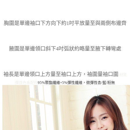
胸圍是單邊袖口下方向下約1吋平放量至與兩側布邊齊
腋圍是單邊領口斜下4吋弧狀約略量至腋下轉彎處
袖長是單邊領口上方量至袖口上方，袖圍量袖口圍
材質
彈性
色系
配件
95%聚酯纖維+5%彈性纖維，微彈性
杏/藍/粉
無