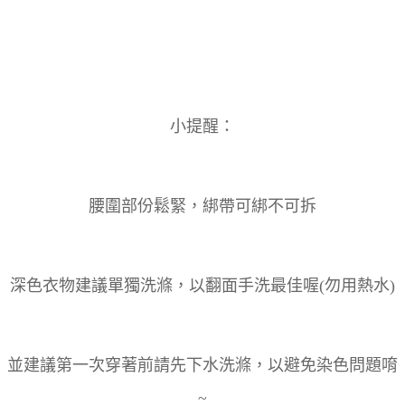
小提醒：
腰圍部份鬆緊，綁帶可綁不可拆
深色衣物建議單獨洗滌，以翻面手洗最佳喔(勿用熱水)
並建議第一次穿著前請先下水洗滌，以避免染色問題唷
~