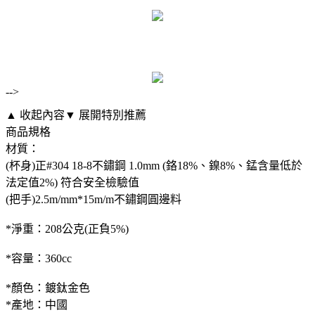
-->
▲ 收起內容
▼ 展開特別推薦
商品規格
材質：
(杯身)正#304 18-8不鏽鋼 1.0mm (鉻18%、鎳8%、錳含量低於
法定值2%) 符合安全檢驗值
(把手)2.5m/mm*15m/m不鏽鋼圓邊料
*淨重：208公克(正負5%)
*容量：360cc
*顏色：鍍鈦金色
*產地：中國