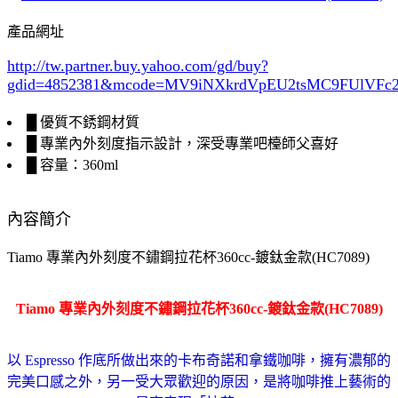
產品網址
http://tw.partner.buy.yahoo.com/gd/buy?
gdid=4852381
&mcode=MV9iNXkrdVpEU2tsMC9FUlVF
█ 優質不銹鋼材質
█ 專業內外刻度指示設計，深受專業吧檯師父喜好
█ 容量：360ml
內容簡介
Tiamo 專業內外刻度不鏽鋼拉花杯360cc-鍍鈦金款(HC7089)
Tiamo 專業內外刻度不鏽鋼拉花杯360cc-鍍鈦金款(HC7089)
以 Espresso 作底所做出來的卡布奇諾和拿鐵咖啡，擁有濃郁的
完美口感之外，另一受大眾歡迎的原因，是將咖啡推上藝術的