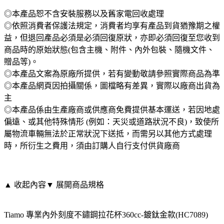
◎本產品恕不含安裝服務以及舊家電回收處理
◎依照消費者保護法規定，消費者均享有產品到貨猶豫期之權
益，但退回產品必須是必須回復原狀，亦即必須回復至您收到
商品時的原始狀態(包含主機、附件、內外包裝、隨機文件、
贈品等)。
◎本產品文案為原廠所提供，若有變動敬請參照實際商品為準
◎本產品網頁因拍攝關係，圖檔略有差異，實際以廠商出貨為
主
◎本產品係由生產廠商或供應商免費提供基本運送，若因地處
偏遠、或其他特殊情形 (例如：天災或道路狀況不良)，致使所
屬物流車輛無法於正常狀況下送抵，而需另以其他方式處理
時，所衍生之費用，須由訂購人自行支付供貨廠商
▲ 收起內容
▼ 展開商品規格
Tiamo 專業內外刻度不鏽鋼拉花杯360cc-鍍鈦金款(HC7089)