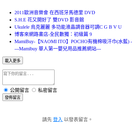
2011歐洲音樂會 在西班牙馬德里 DVD
S.H.E 花又開好了 雙DVD 影音館
Ukulele 烏克麗麗 多功能液晶調音器可調C G B V U
博客來網路書店-全民數獨：初級篇 9
MamiBuy-【NAOMI ITO】POCHO有機棉吸汗巾(水藍) -
---Mamibuy 華人第一嬰兒用品推薦網站---
載入更多
公開留言
私密留言
發佈留言
請先
登入
以發表留言。