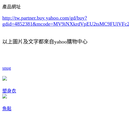
產品網址
http://tw.partner.buy.yahoo.com/gd/buy?
gdid=4852381
&mcode=MV9iNXkrdVpEU2tsMC9FUlVF
以上圖片及文字都來自yahoo購物中心
snug
塑身衣
魚鬆