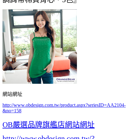
網站網址
http://www.obdesign.com.tw/product.aspx?seriesID=AA2104-
&no=158
OB嚴選品牌旗艦店網站網址
http://www.obdesign.com.tw/?