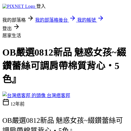
登入
我的部落格
我的部落格後台
我的帳號
登出
居家生活
OB嚴選0812新品 魅惑女孩~綴
鑽蕾絲可調肩帶棉質背心‧5
色』
台灣痞客邦
12年前
OB嚴選0812新品 魅惑女孩~綴鑽蕾絲可
調肩帶棉質背心‧5色』