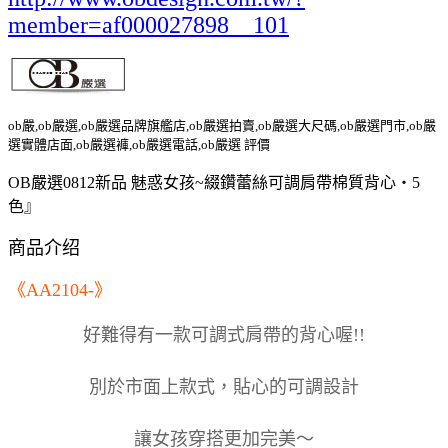
member=af000027898__101
ob嚴,ob嚴選,ob嚴選品牌旗艦店,ob嚴選拍賣,ob嚴選大尺碼,ob嚴選門市,ob嚴
選實體店面,ob嚴選褲,ob嚴選電話,ob嚴選 評價
OB嚴選0812新品 魅惑女孩~綴鑽蕾絲可調肩帶棉質背心‧5
色』
商品介绍
《AA2104-》
好難得有一款可調式肩帶的背心喔!!
別於市面上款式，貼心的可調設計
讓女孩穿搭更加完美～