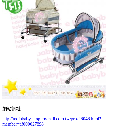
網站網址
http://mofababy.shop.mymall.com.tw/pro-26046.html?
member=af000027898