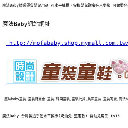
魔法Baby精選優質嬰兒用品 可水平搖擺，安撫嬰兒甜蜜進入夢鄉 可做嬰
魔法Baby網站網址
 http://mofababy.shop.mymall.com.tw
 魔法baby童裝,童裝特賣會,童裝,韓國童裝,童裝批貨,美國童裝,童裝寄賣,魔法b
魔法Baby~台灣製造手動水平搖床(奶油兔.藍兩款)~嬰幼兒用品~ts15