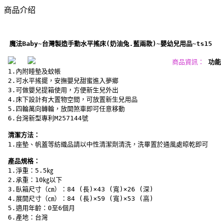
商品介绍
魔法Baby~台灣製造手動水平搖床(奶油兔.藍兩款)~嬰幼兒用品~ts15
　　　　　　　　　 　　　　　　　　商品資訊：
功能
 1.內附睡墊及蚊帳
 2.可水平搖擺，安撫嬰兒甜蜜進入夢鄉
 3.可做嬰兒提箱使用，方便新生兒外出
 4.床下設計有大置物空間，可放置新生兒用品
 5.四輪萬向轉輪，放開煞車即可任意移動
 6.台灣新型專利M257144號
清潔方法：
 1.座墊、帆蓋等紡織品請以中性清潔劑清洗，洗畢置於通風處晾乾即可
產品規格：
 1.淨重：5.5㎏
 2.承重：10㎏以下
 3.臥箱尺寸（㎝）：84 (長)×43 (寬)×26 (深)
 4.展開尺寸（㎝）：84 (長)×59 (寬)×53 (高)
 5.適用年齡：0至6個月
 6.產地：台灣