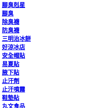
腳臭剋星
腳臭
除臭襪
防臭襪
三明治冰餅
好涼冰店
安全帽貼
易夏貼
腋下貼
止汗劑
止汗噴霧
鞋墊貼
丸文食品