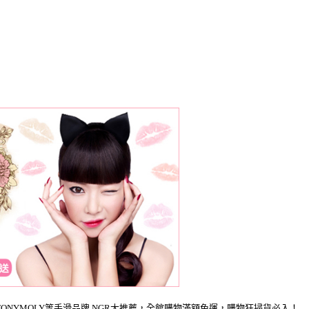
FOOD、TONYMOLY等手滑品牌 NGR大推薦，全館購物滿額免運，購物狂掃貨必入！