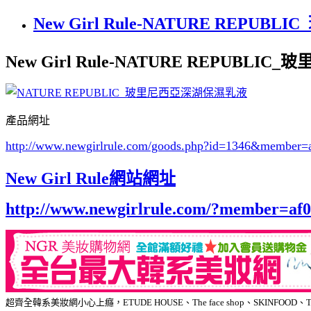
New Girl Rule-NATURE REP
New Girl Rule-NATURE REPUBL
產品網址
http://www.newgirlrule.com/goods.php?id=1346
&member=a
New Girl Rule網站網址
http://www.newgirlrule.com/?member=af
超齊全韓系美妝網小心上癮，ETUDE HOUSE、The face shop、SKIN